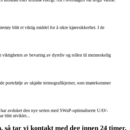
etøy blitt et viktig middel for å sikre kjøresikkerhet. I de
 viktigheten av bevaring av dyreliv og rollen til menneskelig
ende portefølje av ukjølte termografikjerner, som imøtekommer
er, har avduket den nye serien med SWaP-optimaliserte UAV-
blitt utviklet...
n, så tar vi kontakt med deg innen 24 timer.