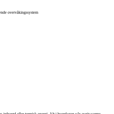
nfrarød eller termisk energi. Alt i hverdagen vår avgir varme.