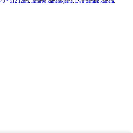
 640 * 512 12um
,
Infrarød kamerakjerne
,
Lwir termisk kamera
,