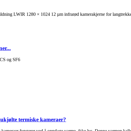
er...
 ukjølte termiske kameraer?
kameraer fungerer ved å oppdage varme, ikke lys. Denne varmen kalles i