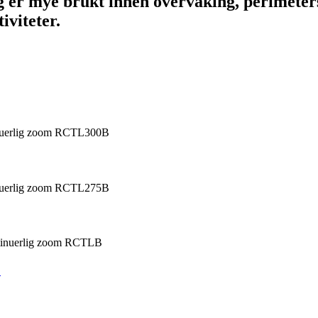
g er mye brukt innen overvåking, perimeters
iviteter.
.