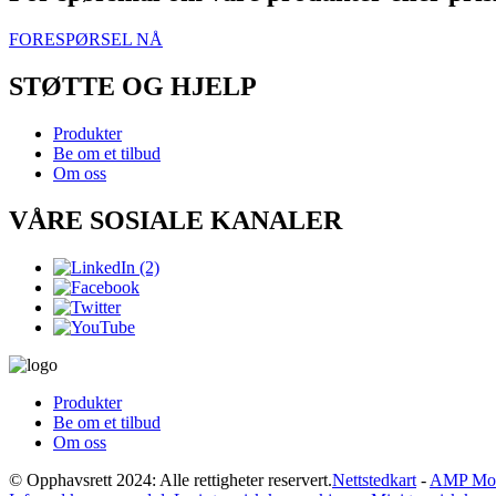
FORESPØRSEL NÅ
STØTTE OG HJELP
Produkter
Be om et tilbud
Om oss
VÅRE SOSIALE KANALER
Produkter
Be om et tilbud
Om oss
© Opphavsrett 2024: Alle rettigheter reservert.
Nettstedkart
-
AMP Mob