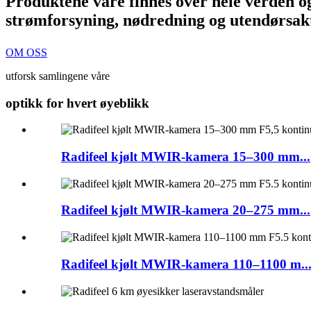
Produktene våre finnes over hele verden o
strømforsyning, nødredning og utendørsakt
OM OSS
utforsk samlingene våre
optikk for hvert øyeblikk
Radifeel kjølt MWIR-kamera 15–300 mm...
Radifeel kjølt MWIR-kamera 20–275 mm...
Radifeel kjølt MWIR-kamera 110–1100 m..