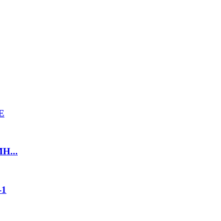
E
MH...
-1