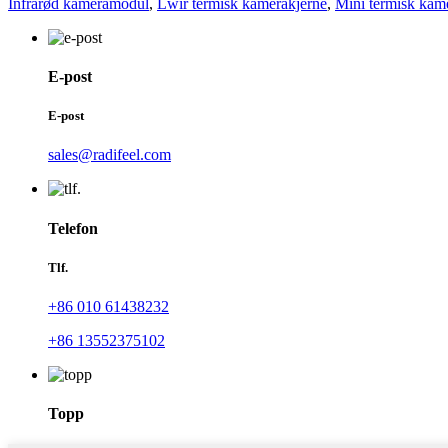
Infrarød kameramodul
,
Lwir termisk kamerakjerne
,
Mini termisk kam
E-post
E-post
sales@radifeel.com
Telefon
Tlf.
+86 010 61438232
+86 13552375102
Topp