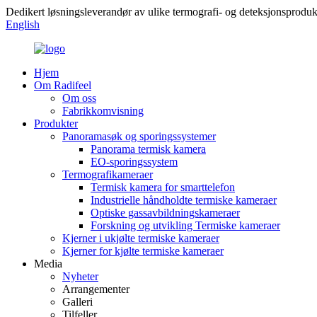
Dedikert løsningsleverandør av ulike termografi- og deteksjonsproduk
English
Hjem
Om Radifeel
Om oss
Fabrikkomvisning
Produkter
Panoramasøk og sporingssystemer
Panorama termisk kamera
EO-sporingssystem
Termografikameraer
Termisk kamera for smarttelefon
Industrielle håndholdte termiske kameraer
Optiske gassavbildningskameraer
Forskning og utvikling Termiske kameraer
Kjerner i ukjølte termiske kameraer
Kjerner for kjølte termiske kameraer
Media
Nyheter
Arrangementer
Galleri
Tilfeller