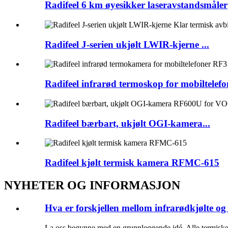
Radifeel 6 km øyesikker laseravstandsmåler
Radifeel J-serien ukjølt LWIR-kjerne ...
Radifeel infrarød termoskop for mobiltelefon
Radifeel bærbart, ukjølt OGI-kamera...
Radifeel kjølt termisk kamera RFMC-615
NYHETER OG INFORMASJON
Hva er forskjellen mellom infrarødkjølte og
La oss begynne med en grunnleggende idé. Alle termiske 