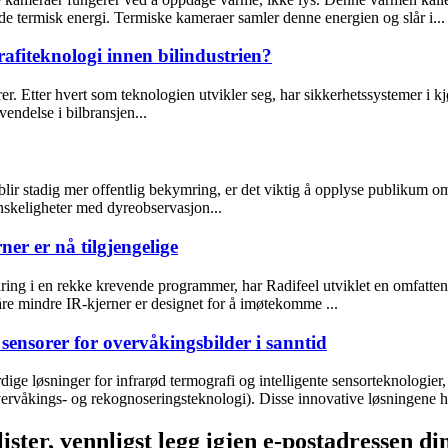
gde termisk energi. Termiske kameraer samler denne energien og slår i...
fiteknologi innen bilindustrien?
r. Etter hvert som teknologien utvikler seg, har sikkerhetssystemer i kjør
vendelse i bilbransjen...
ir stadig mer offentlig bekymring, er det viktig å opplyse publikum om
anskeligheter med dyreobservasjon...
er er nå tilgjengelige
faring i en rekke krevende programmer, har Radifeel utviklet en omfatt
Våre mindre IR-kjerner er designet for å imøtekomme ...
sensorer for overvåkingsbilder i sanntid
dige løsninger for infrarød termografi og intelligente sensorteknologi
ervåkings- og rekognoseringsteknologi). Disse innovative løsningene har 
ster, vennligst legg igjen e-postadressen di