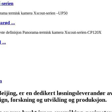
serien
arød ...
...
n
eijing, er en dedikert løsningsleverandør a
ign, forskning og utvikling og produksjon.