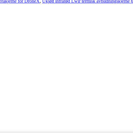
erakjerne for DroneX
,
Ukjølt infrarød Lwir termisk avbildningskjerne