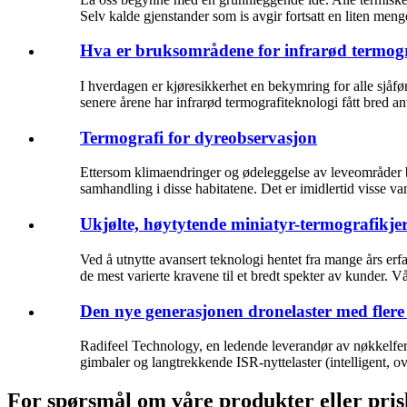
Selv kalde gjenstander som is avgir fortsatt en liten men
Hva er bruksområdene for infrarød termogra
I hverdagen er kjøresikkerhet en bekymring for alle sjåføre
senere årene har infrarød termografiteknologi fått bred an
Termografi for dyreobservasjon
Ettersom klimaendringer og ødeleggelse av leveområder bl
samhandling i disse habitatene. Det er imidlertid visse v
Ukjølte, høytytende miniatyr-termografikjern
Ved å utnytte avansert teknologi hentet fra mange års er
de mest varierte kravene til et bredt spekter av kunder. 
Den nye generasjonen dronelaster med flere 
Radifeel Technology, en ledende leverandør av nøkkelfer
gimbaler og langtrekkende ISR-nyttelaster (intelligent, ov
For spørsmål om våre produkter eller prisli