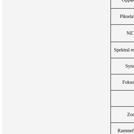
Piksela
NE
Spektral r
Syns
Fokus
Zo
Rammefr