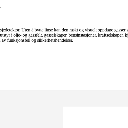
6
edetektor. Uten å bytte linse kan den raskt og visuelt oppdage gasser
utstyr i olje- og gassfelt, gasselskaper, bensinstasjoner, kraftselskaper
n av funksjonsfeil og sikkerhetshendelser.