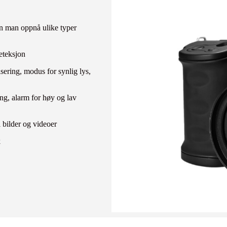
kan man oppnå ulike typer
deteksjon
ering, modus for synlig lys,
ing, alarm for høy og lav
i bilder og videoer
k