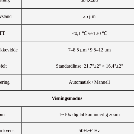
384ⅹ288
vstand
25 μm
TT
<0,1 ℃ ved 30 ℃
ekkevidde
7–8,5 μm / 9,5–12 μm
felt
Standardlinse: 21,7°±2° × 16,4°±2°
ering
Automatisk / Manuell
Visningsmodus
om
1~10x digital kontinuerlig zoom
ekvens
50Hz±1Hz