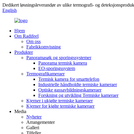
Dedikert løsningsleverandør av ulike termografi- og deteksjonsproduk
English
Hjem
Om Radifeel
Om oss
Fabrikkomvisning
Produkter
Panoramasøk og sporingssystemer
Panorama termisk kamera
EO-sporingssystem
Termografikameraer
Termisk kamera for smarttelefon
Industrielle håndholdte termiske kameraer
Optiske gassavbildningskameraer
Forskning og utvikling Termiske kameraer
Kjerner i ukjølte termiske kameraer
Kjerner for kjølte termiske kameraer
Media
Nyheter
Arrangementer
Galleri
Tilfeller