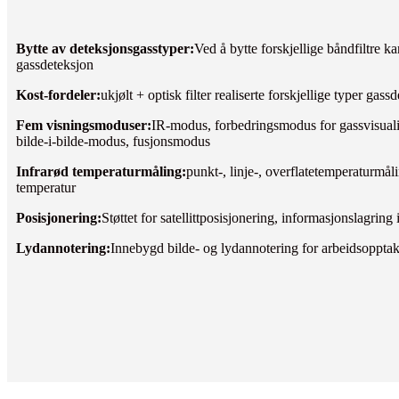
Bytte av deteksjonsgasstyper:
Ved å bytte forskjellige båndfiltre 
gassdeteksjon
Kost-fordeler:
ukjølt + optisk filter realiserte forskjellige typer gass
Fem visningsmoduser:
IR-modus, forbedringsmodus for gassvisualis
bilde-i-bilde-modus, fusjonsmodus
Infrarød temperaturmåling:
punkt-, linje-, overflatetemperaturmål
temperatur
Posisjonering:
Støttet for satellittposisjonering, informasjonslagring 
Lydannotering:
Innebygd bilde- og lydannotering for arbeidsoppta