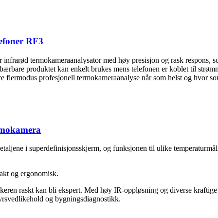
lefoner RF3
infrarød termokameraanalysator med høy presisjon og rask respons, som
 bærbare produktet kan enkelt brukes mens telefonen er koblet til strø
øre flermodus profesjonell termokameraanalyse når som helst og hvor so
ermokamera
aljene i superdefinisjonsskjerm, og funksjonen til ulike temperaturmåli
pakt og ergonomisk.
brukeren raskt kan bli ekspert. Med høy IR-oppløsning og diverse kraftig
tyrsvedlikehold og bygningsdiagnostikk.