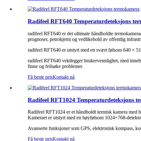
Radifeel RFT640 Temperaturdeteksjons t
radifeel RFT640 er det ultimate håndholdte termokameraet.
prognoser, petrokjemi og vedlikehold av offentlig infrastr
radifeel RFT640 er utstyrt med en svært følsom 640 × 51
radifeel RFT640 vektlegger brukervennlighet, med inneby
finne og feilsøke problemer.
Få beste pris
Kontakt nå
Radifeel RFT1024 Temperaturdeteksjons 
Radifeel RFT1024 er et håndholdt termisk kamera med høy y
Kameraet er utstyrt med en høyfølsom 1024×768-detektor
Avanserte funksjoner som GPS, elektronisk kompass, konti
Få beste pris
Kontakt nå