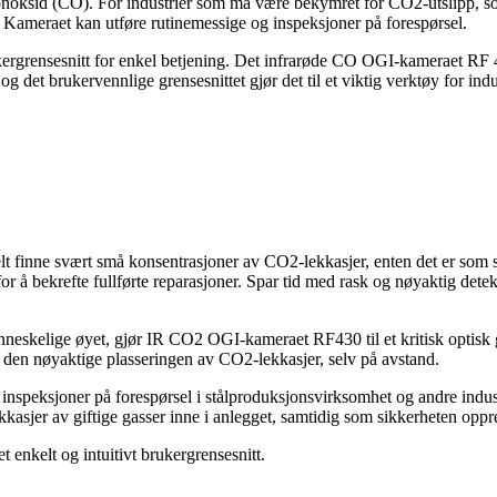
monoksid (CO). For industrier som må være bekymret for CO2-utslipp, s
 Kameraet kan utføre rutinemessige og inspeksjoner på forespørsel.
kergrensesnitt for enkel betjening. Det infrarøde CO OGI-kameraet RF 46
 det brukervennlige grensesnittet gjør det til et viktig verktøy for ind
inne svært små konsentrasjoner av CO2-lekkasjer, enten det er som spo
or å bekrefte fullførte reparasjoner. Spar tid med rask og nøyaktig dete
neskelige øyet, gjør IR CO2 OGI-kameraet RF430 til et kritisk optisk g
t den nøyaktige plasseringen av CO2-lekkasjer, selv på avstand.
speksjoner på forespørsel i stålproduksjonsvirksomhet og andre indu
sjer av giftige gasser inne i anlegget, samtidig som sikkerheten oppre
enkelt og intuitivt brukergrensesnitt.