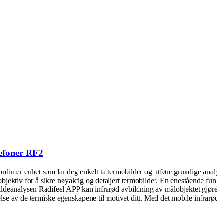
lefoner RF2
dinær enhet som lar deg enkelt ta termobilder og utføre grundige analys
ektiv for å sikre nøyaktig og detaljert termobilder. En enestående funk
bildeanalysen Radifeel APP kan infrarød avbildning av målobjektet gjør
lse av de termiske egenskapene til motivet ditt. Med det mobile infra