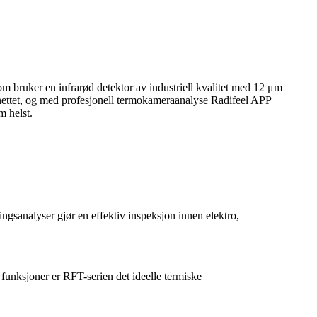
 bruker en infrarød detektor av industriell kvalitet med 12 μm
mnettet, og med profesjonell termokameraanalyse Radifeel APP
m helst.
ngsanalyser gjør en effektiv inspeksjon innen elektro,
e funksjoner er RFT-serien det ideelle termiske