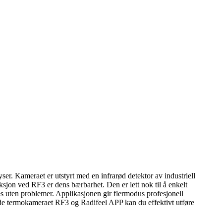
er. Kameraet er utstyrt med en infrarød detektor av industriell
sjon ved RF3 er dens bærbarhet. Den er lett nok til å enkelt
es uten problemer. Applikasjonen gir flermodus profesjonell
røde termokameraet RF3 og Radifeel APP kan du effektivt utføre