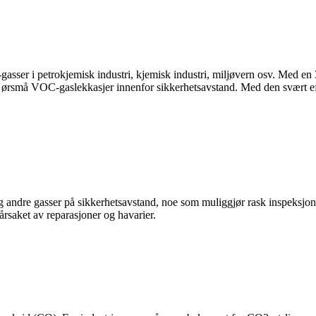
sser i petrokjemisk industri, kjemisk industri, miljøvern osv. Med 
re ørsmå VOC-gaslekkasjer innenfor sikkerhetsavstand. Med den svært
andre gasser på sikkerhetsavstand, noe som muliggjør rask inspeksjon i
årsaket av reparasjoner og havarier.