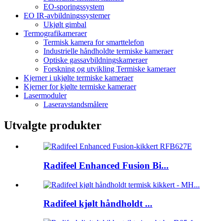
EO-sporingssystem
EO IR-avbildningssystemer
Ukjølt gimbal
Termografikameraer
Termisk kamera for smarttelefon
Industrielle håndholdte termiske kameraer
Optiske gassavbildningskameraer
Forskning og utvikling Termiske kameraer
Kjerner i ukjølte termiske kameraer
Kjerner for kjølte termiske kameraer
Lasermoduler
Laseravstandsmålere
Utvalgte produkter
Radifeel Enhanced Fusion Bi...
Radifeel kjølt håndholdt ...