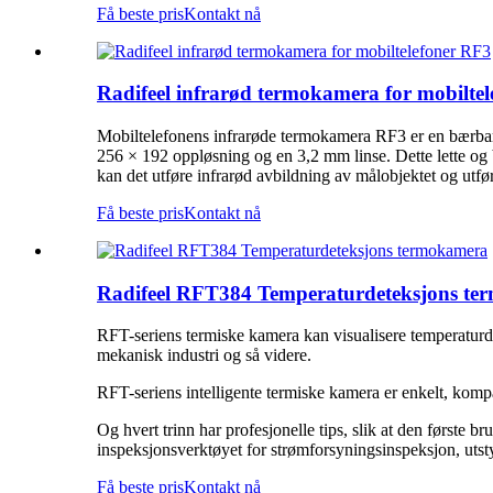
Få beste pris
Kontakt nå
Radifeel infrarød termokamera for mobilte
Mobiltelefonens infrarøde termokamera RF3 er en bærbar 
256 × 192 oppløsning og en 3,2 mm linse. Dette lette og
kan det utføre infrarød avbildning av målobjektet og utf
Få beste pris
Kontakt nå
Radifeel RFT384 Temperaturdeteksjons t
RFT-seriens termiske kamera kan visualisere temperaturdet
mekanisk industri og så videre.
RFT-seriens intelligente termiske kamera er enkelt, kom
Og hvert trinn har profesjonelle tips, slik at den første 
inspeksjonsverktøyet for strømforsyningsinspeksjon, uts
Få beste pris
Kontakt nå