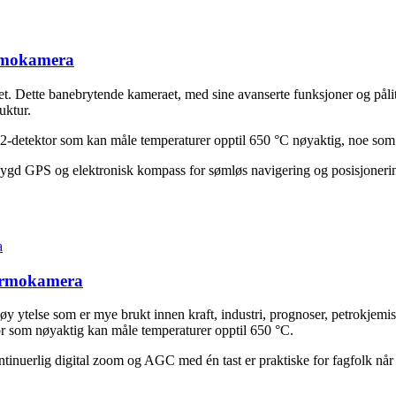
ermokamera
 Dette banebrytende kameraet, med sine avanserte funksjoner og påliteli
uktur.
2-detektor som kan måle temperaturer opptil 650 °C nøyaktig, noe som s
gd GPS og elektronisk kompass for sømløs navigering og posisjonering,
termokamera
telse som er mye brukt innen kraft, industri, prognoser, petrokjemisk i
 som nøyaktig kan måle temperaturer opptil 650 °C.
nuerlig digital zoom og AGC med én tast er praktiske for fagfolk når d