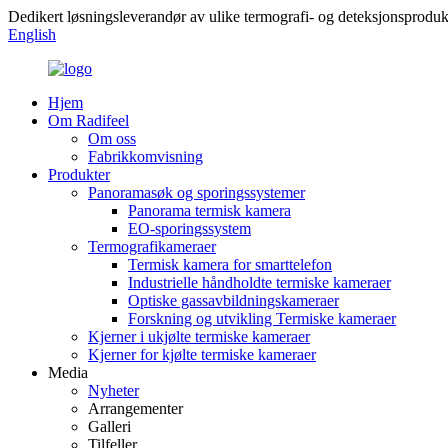
Dedikert løsningsleverandør av ulike termografi- og deteksjonsproduk
English
Hjem
Om Radifeel
Om oss
Fabrikkomvisning
Produkter
Panoramasøk og sporingssystemer
Panorama termisk kamera
EO-sporingssystem
Termografikameraer
Termisk kamera for smarttelefon
Industrielle håndholdte termiske kameraer
Optiske gassavbildningskameraer
Forskning og utvikling Termiske kameraer
Kjerner i ukjølte termiske kameraer
Kjerner for kjølte termiske kameraer
Media
Nyheter
Arrangementer
Galleri
Tilfeller