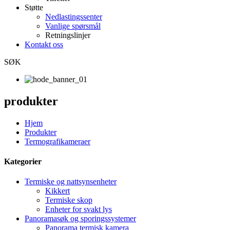
Støtte
Nedlastingssenter
Vanlige spørsmål
Retningslinjer
Kontakt oss
SØK
produkter
Hjem
Produkter
Termografikameraer
Kategorier
Termiske og nattsynsenheter
Kikkert
Termiske skop
Enheter for svakt lys
Panoramasøk og sporingssystemer
Panorama termisk kamera