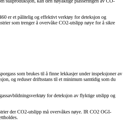
om stålproduksjon, kan den nøyaktige plasseringen av CO-
0 er et pålitelig og effektivt verktøy for deteksjon og
ustrier som trenger å overvåke CO2-utslipp nøye for å sikre
rgass som brukes til å finne lekkasjer under inspeksjoner av
ksjon, og reduser driftsstans til et minimum samtidig som du
assavbildningsverktøy for deteksjon av flyktige utslipp og
strier der CO2-utslipp må overvåkes nøye. IR CO2 OGI-
ttholdes.