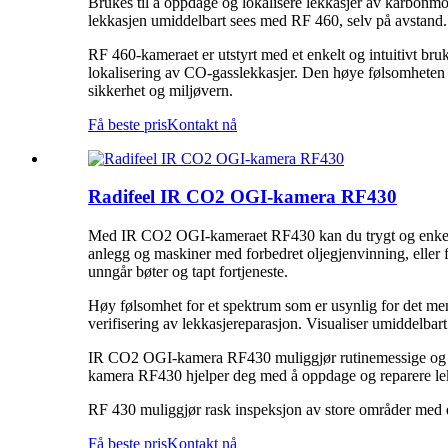
Brukes til å oppdage og lokalisere lekkasjer av karbon
lekkasjen umiddelbart sees med RF 460, selv på avstand.
RF 460-kameraet er utstyrt med et enkelt og intuitivt bru
lokalisering av CO-gasslekkasjer. Den høye følsomheten og
sikkerhet og miljøvern.
Få beste pris
Kontakt nå
Radifeel IR CO2 OGI-kamera RF430
Med IR CO2 OGI-kameraet RF430 kan du trygt og enkelt f
anlegg og maskiner med forbedret oljegjenvinning, eller f
unngår bøter og tapt fortjeneste.
Høy følsomhet for et spektrum som er usynlig for det men
verifisering av lekkasjereparasjon. Visualiser umiddelbar
IR CO2 OGI-kamera RF430 muliggjør rutinemessige og in
kamera RF430 hjelper deg med å oppdage og reparere lekka
RF 430 muliggjør rask inspeksjon av store områder med et 
Få beste pris
Kontakt nå